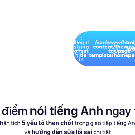
4.5* điểm xếp hạng
:
Illegal
/var/www/html
string
content/themes/
Warning
Wa
offset
tot/page-
'title'
template/homepa
in
 điểm
nói tiếng Anh
ngay t
hân tích
5 yếu tố then chốt
trong giao tiếp tiếng A
và
hướng dẫn sửa lỗi sai
chi tiết