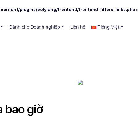
content/plugins/polylang/frontend/frontend-filters-links.php
o
Dành cho Doanh nghiệp
Liên hệ
Tiếng Việt
Next
 bao giờ