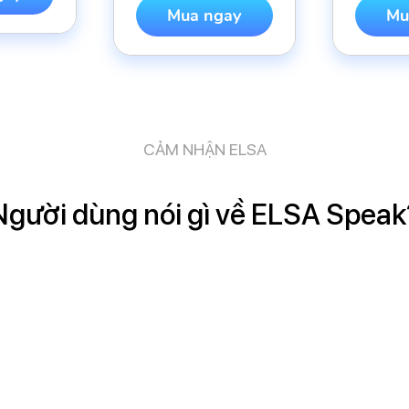
Mua ngay
Mu
CẢM NHẬN ELSA
Người dùng nói gì về ELSA Speak
Bạn 
thư