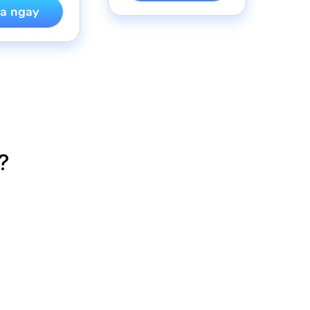
a ngay
?
đồng hành dễ thương, thời
ợng và hoàn hảo