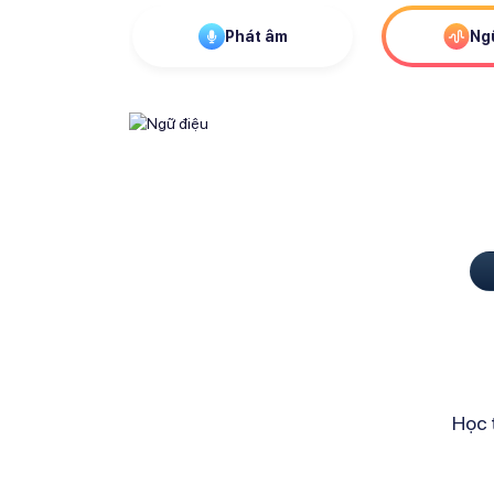
Phát âm
Ng
Học 