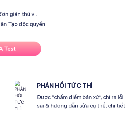
ơn giản thú vị.
Nhân Tạo độc quyền
A Test
PHẢN HỒI TỨC THÌ
Được “chấm điểm bản xứ”, chỉ ra lỗi
sai & hướng dẫn sửa cụ thể, chi tiết