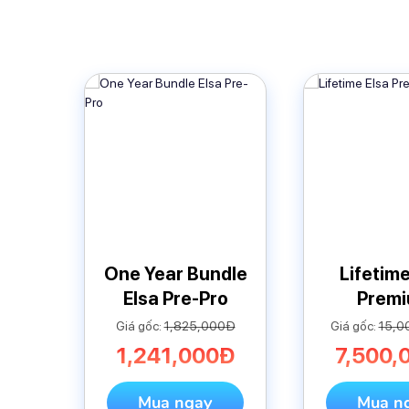
One Year Bundle
Lifetime
Elsa Pre-Pro
Prem
Giá gốc:
1,825,000Đ
Giá gốc:
15,0
1,241,000Đ
7,500,
Mua ngay
Mua n