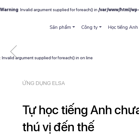
Warning
: Invalid argument supplied for foreach() in
/var/www/html/wp-
Sản phẩm
Công ty
Học tiếng Anh
: Invalid argument supplied for foreach() in
on line
ỨNG DỤNG ELSA
Tự học tiếng Anh chưa
thú vị đến thế