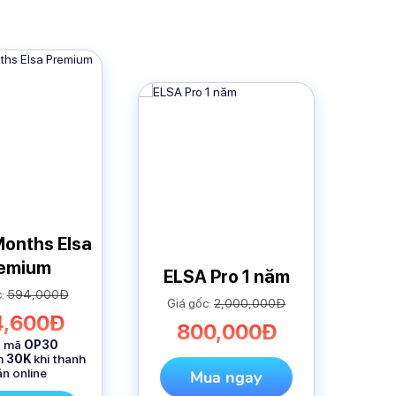
Months Elsa
emium
ELSA Pro 1 năm
c:
594,000Đ
Giá gốc:
2,000,000Đ
4,600Đ
800,000Đ
p mã
OP30
m
30K
khi thanh
n online
Mua ngay