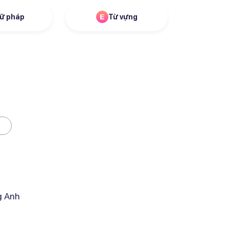
ữ pháp
Từ vựng
g Anh