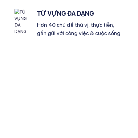
TỪ VỰNG ĐA DẠNG
Hơn 40 chủ đề thú vị, thực tiễn,
gần gũi với công việc & cuộc sống
ELSA SPEAK
ELSA đã gi