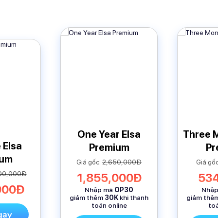
One Year Elsa
Three 
 Elsa
Premium
Pr
ium
Giá gốc:
2,650,000Đ
Giá gố
00,000Đ
1,855,000Đ
53
000Đ
Nhập mã
OP30
Nhậ
giảm thêm
30K
khi thanh
giảm thê
toán online
toá
gay